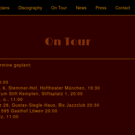
cians
Discography
On Tour
News
Press
Contact
On Tour
ermine geplant:
0:00
r. 6, Stemmer-Hof, Hoftheater München, 19:30
um Stift Kempten, Stiftsplatz 1, 20:00
. o., 11:00
tz 28, Gustav-Siegle-Haus, Bix Jazzclub 20:30
. 595 Gasthof Löwen 20:00
tz, 11:00